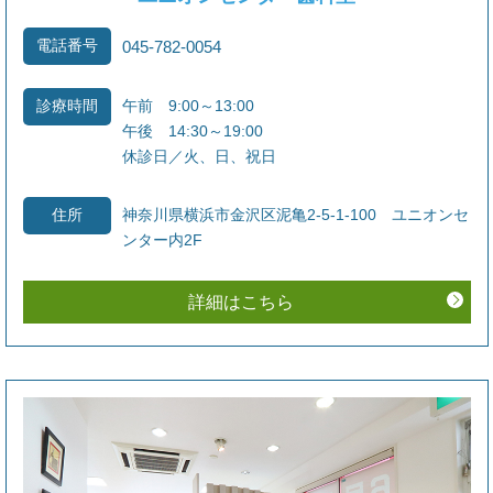
で通りの運用となります。どうぞよろしくお願い
電話番号
045-782-0054
致します。
午前 9:00～13:00
診療時間
午後 14:30～19:00
2026.03.04
休診日／火、日、祝日
訪問診療のお知らせ
４月より
神奈川県横浜市金沢区泥亀2-5-1-100 ユニオンセ
住所
Dr髙梨 火 １３：３０～１７：００頃
ンター内2F
○エルダー藤沢
○エルダー西鎌倉
詳細はこちら
Dr緒方 火 ９：００～１２：００
○翔裕園
１４：００～１６：３０頃
○金沢病院
引き続きDr横井は