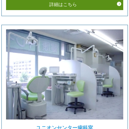
7/31（金） PM2:30～6:30
詳細はこちら
8/29（土） PM2:30～6:30
9/26（土） 午前中
10/24（土） PM2:30～6:30
11/28（土） 午前中
12/25（金） PM2:30～6:30
ご予約をお待ちしております。
2026.03.30
カード決済ご利用について
これまで自由診療の場合のみ、カード決済を可能
としておりましたが、患者様の声にお応えすべ
く、４月１日（水）より本院のみではございます
が、3,000円以上の保険診療でもカード決済が可能
になります。
ユニオンセンター歯科室
他３医院は準備が整い次第となりますのでこれま