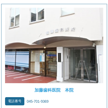
当院では、限られた診療時間の中で、急を要する
患者様へ迅速な医療を提供し、地域の皆様に最善
の診療を行いたいと考えております。皆様が円滑
に受診できるよう、以下のルールへのご理解とご
協力をお願い申し上げます。
予約の変更・キャンセルはお早めにお知らせくだ
さい
やむを得ないご事情でキャンセルされる場合は、
【前日または前診療日まで】にご連絡いただきま
すようお願いいたします。
無断キャンセルや当日のキャンセルはご遠慮くだ
さい
無断キャンセルは、急を要する方や予定を調整し
加藤歯科医院 本院
てご来院くださっている他の患者様へのご迷惑に
なります。皆様の円滑な受診のため、ご協力をお
電話番号
045-701-9369
願いいたします。