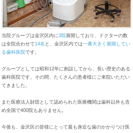
当院グループは金沢区内に
3院
展開しており、ドクターの数
は全院合わせて
14名
と、金沢区内では
一番大きく展開してい
る歯科医院
です。
グループとしては昭和12年に創設してから、長い歴史のある
歯科医院です。その間、たくさんの患者様にご来院いただい
てきました。
また医療法人財団として認められた医療機関は歯科以外も含
め全国で400院もありません。
今後も、金沢区の皆様にとって最も身近な歯のかかりつけ医