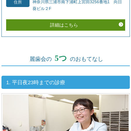
神奈川県三浦市南下浦町上宮田3256番地1 向日
住所
葵ビル２F
詳細はこちら
5つ
麗歯会の
のおもてなし
1. 平日夜23時までの診療