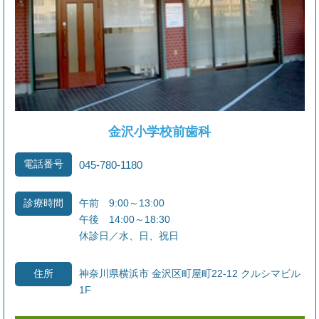
限られた診療時間を有効に活用し、適切な診療環
境を維持するため、皆様の温かいご理解とご協力
を重ねてお願い申し上げます。
2026.04.27
矯正治療日・相談日のお知らせ
金沢小学校前歯科
矯正治療日及び相談日が決まりましたのでお知ら
せ致します。
電話番号
045-780-1180
＊＊治療日＊＊
午前 9:00～13:00
診療時間
午後 14:00～18:30
5/9、6/6、7/4、8/1、9/5、10/10、11/14、12/5
休診日／水、日、祝日
＊＊相談日＊＊
神奈川県横浜市 金沢区町屋町22-12 クルシマビル
住所
5/30（土） 午前中
1F
6月 なし