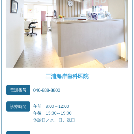
月、金 ９：００～１２：００
○こもれび
〃 １３：３０～１７：００
○ふるさと
毎週、以上の曜日は、施設訪問の為、院内不在と
なります。
ご迷惑をおかけいたしますが、よろしくお願い致
三浦海岸歯科医院
します。
電話番号
046-888-8800
午前 9:00～12:00
診療時間
午後 13:30～19:00
休診日／水、日、祝日