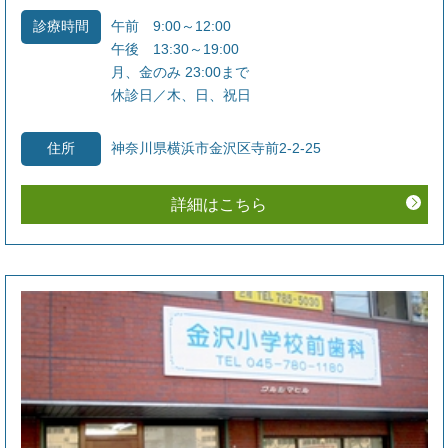
予約時間に遅れる場合は必ずご連絡ください
午前 9:00～12:00
診療時間
予約時間を【10分以上】過ぎてご来院された場
午後 13:30～19:00
合、当日の診療時間を短縮させていただくか、日
月、金のみ 23:00まで
程の変更をお願いすることがございます。あらか
休診日／木、日、祝日
じめご了承ください。
神奈川県横浜市金沢区寺前2-2-25
住所
度重なるキャンセル・無断キャンセルへの対応に
ついて
詳細はこちら
度重なるキャンセルや無断キャンセルがある場
合、
次回以降、事前に予約を取っての診療をお断
りすることがございます。
その場合は、来院可能
な当日にご連絡をいただき、診療可能な時間があ
ればご案内させていただきます。
体調不良でのキャンセルは遠慮なくお申し出くだ
さい
急な発熱や体調不良等の場合は、無理をなさらず
にお早めにご連絡ください。