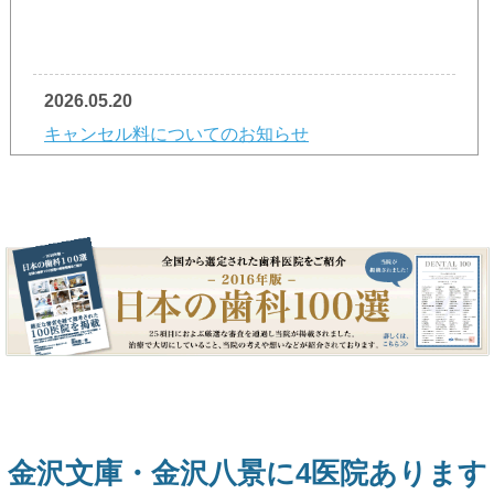
2026.05.20
キャンセル料についてのお知らせ
ご予約の変更・キャンセルに関するお願い
令和8年6月の診療報酬改定にともない、医療機関
における「無断キャンセル」や「直前キャンセ
ル」への対策として、厚生労働省より新たな指針
が示され、条件を満たした医療機関でのキャンセ
ル料の徴収などが可能となりました。
当院におきましても、適切な診療体制を維持する
ための対応を慎重に検討を重ねてまいりました
が、
患者様のご負担を第一に考慮し、現時点での
キャンセル料等の徴収は見送ることといたしまし
金沢文庫・金沢八景に4医院あります
た。